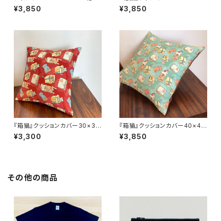
ロックと猫』夕焼け
あまがし
¥3,850
¥3,850
『箱猫』クッションカバー30×30
『箱猫』クッションカバー40×40
あまがし
浅瀬
¥3,300
¥3,850
その他の商品