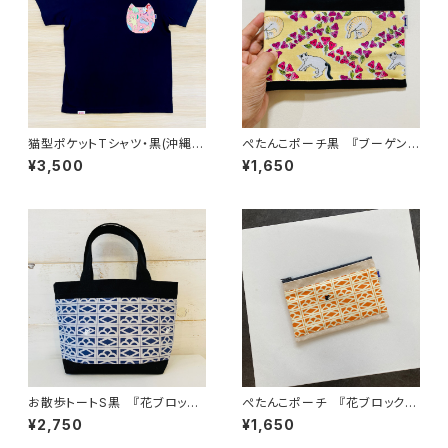
猫型ポケットTシャツ・黒(沖縄
ぺたんこポーチ黒 『ブーゲンビ
猫・グヮバ)
リアと猫（黄色）』
¥3,500
¥1,650
お散歩トートS黒 『花ブロック
ぺたんこポーチ 『花ブロックと
と猫（夜）』
猫（夕焼け）』
¥2,750
¥1,650