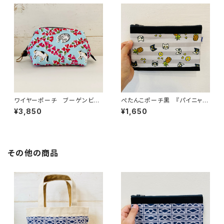
ワイヤーポーチ ブーゲンビリ
ぺたんこポーチ黒 『パイニャッ
アと猫(サバトラ猫さん&ミケ猫さ
プル（グレー）』
¥3,850
¥1,650
ん)
その他の商品