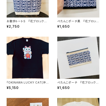
お散歩トートS 『花ブロックと
ぺたんこポーチ黒 『花ブロック
猫（夜）』
と猫（夜）』
¥2,750
¥1,650
『OKINAWA LUCKY CAT(沖
ぺたんこポーチ 『花ブロックと
縄招き猫)』Tシャツ(三毛猫・黒
猫（夜）』
¥5,150
¥1,650
T)