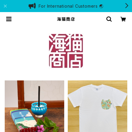
For International Customers 🌏
海猫商店